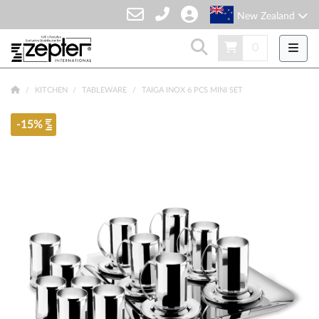
New Zealand
0
KITCHEN
TABLEWARE
TAIGA INOX 6 PCS MINI SET
-15%