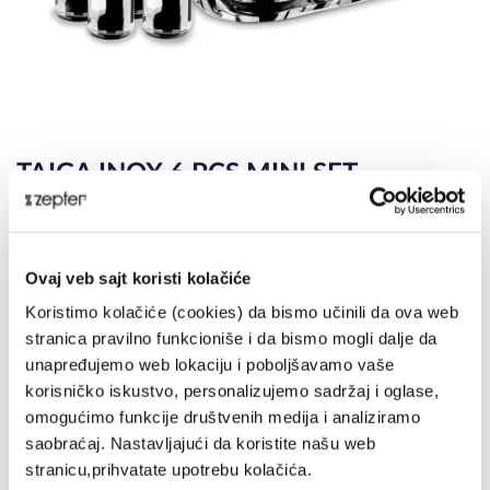
TAIGA INOX 6 PCS MINI SET
LS-180-A
DELIVERY UPON PAYMENT FROM AUCKLAND
Ovaj veb sajt koristi kolačiće
REGULAR PRICE
NZD 1990.00
Koristimo kolačiće (cookies) da bismo učinili da ova web
stranica pravilno funkcioniše i da bismo mogli dalje da
MEMBER PRICE
unapređujemo web lokaciju i poboljšavamo vaše
NZD 1690.00
korisničko iskustvo, personalizujemo sadržaj i oglase,
JOIN CLUB LIVE 100
omogućimo funkcije društvenih medija i analiziramo
saobraćaj. Nastavljajući da koristite našu web
OVERVIEW
MORE DETAILS
SPECIFICATIONS
stranicu,prihvatate upotrebu kolačića.