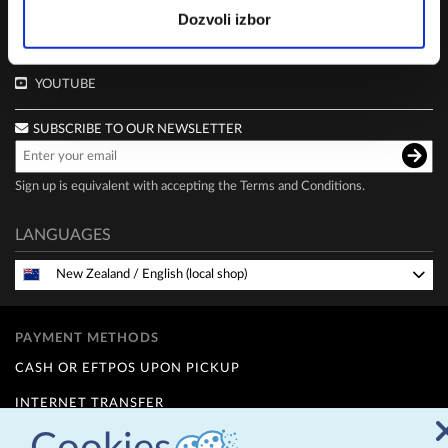
FIND US
Dozvoli izbor
FACEBOOK
YOUTUBE
SUBSCRIBE TO OUR NEWSLETTER
Sign up is equivalent with accepting the
Terms and Conditions
.
LANGUAGES
New Zealand
/
English (local shop)
PAYMENT METHODS
CASH OR EFTPOS UPON PICKUP
INTERNET TRANSFER
FINANCE OPTIONS (Q CARD)